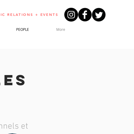
IC RELATIONS + EVENTS
PEOPLE
More
les
nels et