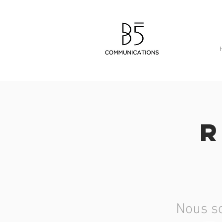
R
Nous s