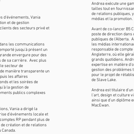
Andrea exécute une gam
tailles tout en fournis
de relations publiques, 
tes d'événements, Vania
médias et la promotion.
tion et de gestion
ients des secteurs privé et
Avant de co-lancer B5 
poste de direction dans
publiques de l'Alberta.
 dans les communications
les médias internationau
responsable de compte 
remporté jusqu'à présent un
Angleterre, où elle gérai
 grande envergure pour des
grands quotidiens. Andr
s de sa carrière. Avec plus
expertise en matière d'o
 le secteur de
gestion des problèmes t
é de manière transparente un
pour le projet de rétabl
uis les affaires
de Slave Lake.
fonds et les soirées de
u'à la gestion de
Andrea est titulaire d'u
nements publics complexes
l'art, design et culture v
ainsi que d'un diplôme e
MacEwan.
ns, Vania a dirigé la
rise d'événements locale et
e comptes RP pendant plus de
de création et de relations
au Canada.