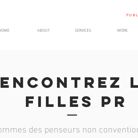
PUBL
HOME
ABOUT
SERVICES
WORK
encontrez 
filles pr
ommes des penseurs non convention