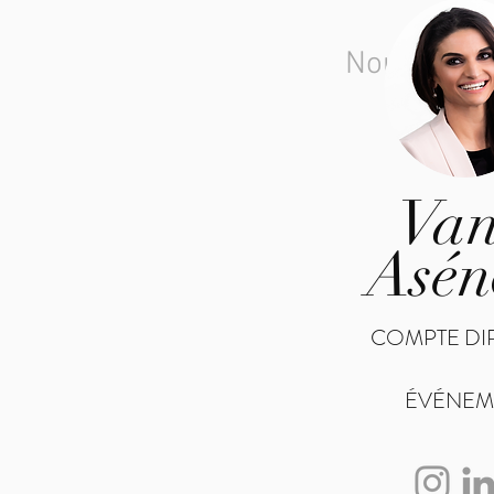
Nous somme
Van
Asén
COMPTE DI
ÉVÉNEM