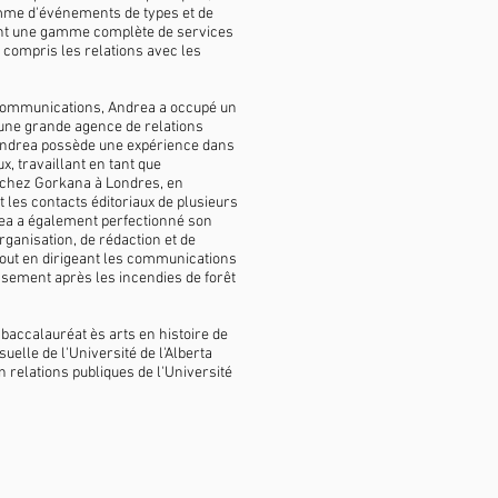
me d'événements de types et de
sant une gamme complète de services
y compris les relations avec les
Communications, Andrea a occupé un
 une grande agence de relations
 Andrea possède une expérience dans
x, travaillant en tant que
chez Gorkana à Londres, en
t les contacts éditoriaux de plusieurs
ea a également perfectionné son
rganisation, de rédaction et de
out en dirigeant les communications
issement après les incendies de forêt
n baccalauréat ès arts en histoire de
isuelle de l'Université de l'Alberta
n relations publiques de l'Université