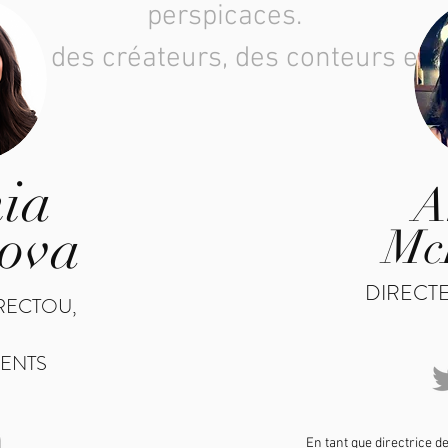
perspicaces.
s des créateurs, des conteurs et d
ia
A
ova
Mc
DIRECT
RECT
OU,
ENTS
En tant que directrice d